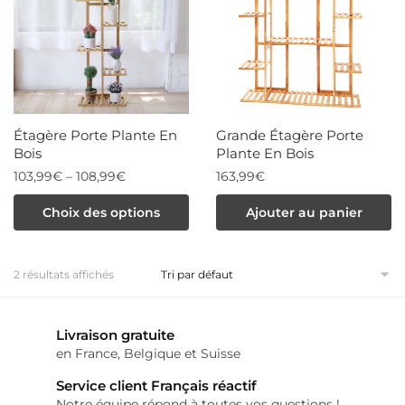
Étagère Porte Plante En
Grande Étagère Porte
Bois
Plante En Bois
103,99
€
–
108,99
€
163,99
€
Ce
Choix des options
Ajouter au panier
produit
a
2 résultats affichés
plusieurs
variations.
Livraison gratuite
Les
en France, Belgique et Suisse
options
Service client Français réactif
peuvent
Notre équipe répond à toutes vos questions !