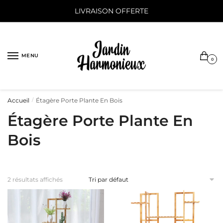
Sauter
Skip
LIVRAISON OFFERTE
à
to
la
content
navigation
MENU
0
Accueil
Étagère Porte Plante En Bois
/
Étagère Porte Plante En
Bois
2 résultats affichés