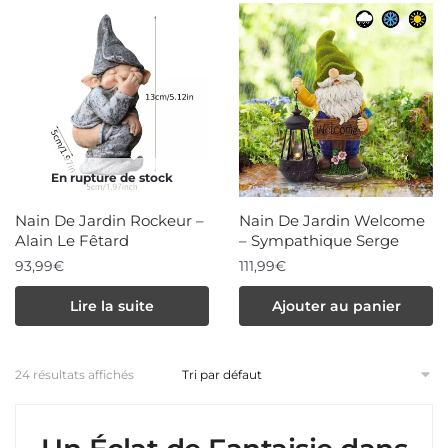
En rupture de stock
Nain De Jardin Rockeur –
Nain De Jardin Welcome
Alain Le Fêtard
– Sympathique Serge
93,99
€
111,99
€
Lire la suite
Ajouter au panier
24 résultats affichés