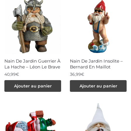
plusieurs
variations.
Les
options
peuvent
être
choisies
Nain De Jardin Guerrier À
Nain De Jardin Insolite –
sur
La Hache – Léon Le Brave
Bernard En Maillot
la
40,99
€
36,99
€
page
Ajouter au panier
Ajouter au panier
du
produit