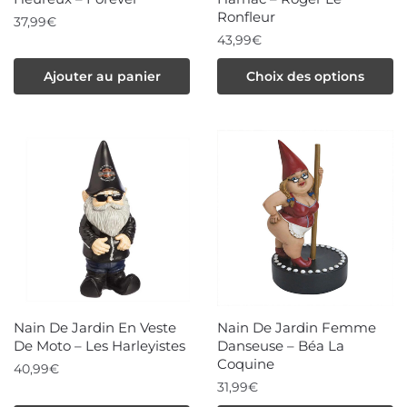
Ronfleur
37,99
€
43,99
€
Ce
Ajouter au panier
Choix des options
produit
a
plusieurs
variations.
Les
options
peuvent
être
choisies
Nain De Jardin En Veste
Nain De Jardin Femme
sur
De Moto – Les Harleyistes
Danseuse – Béa La
la
Coquine
40,99
€
page
31,99
€
Ce