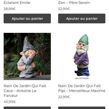
Eclatant Emile
Zen – Père Serein
la
28,99
€
52,99
€
page
du
Ajouter au panier
Ajouter au panier
produit
Nain De Jardin Qui Fait
Nain De Jardin Qui Fait
Caca – Antoine Le
Pipi – Merveilleux Maxime
Farceur
22,99
€
40,99
€