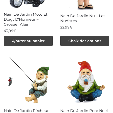
Nain De Jardin Moto Et
Nain De Jardin Nu – Les
Doigt D’Honneur –
Nudistes
Grossier Alain
22,99
€
43,99
€
Ce
Ajouter au panier
Choix des options
produit
a
plusieurs
variations.
Les
options
peuvent
être
choisies
sur
Nain De Jardin Pécheur –
Nain De Jardin Pere Noel