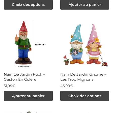
du
Choix des options
Ajouter au panier
produit
produit
a
plusieurs
variations.
Les
options
peuvent
être
choisies
sur
Nain De Jardin Fuck –
Nain De Jardin Gnome –
la
Gaston En Colère
Les Trop Mignons
page
31,99
€
46,99
€
du
Ce
Ajouter au panier
Choix des options
produit
produit
a