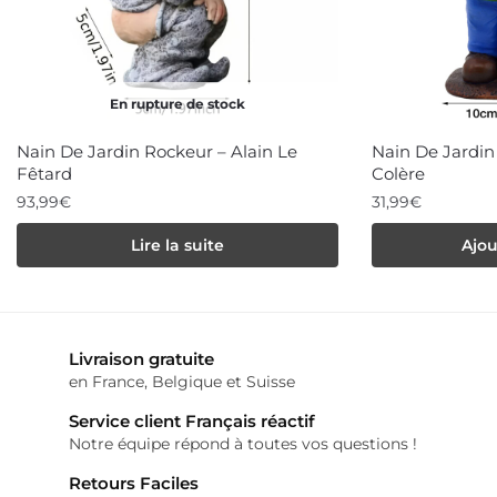
En rupture de stock
Nain De Jardin Rockeur – Alain Le
Nain De Jardin
Fêtard
Colère
93,99
€
31,99
€
Lire la suite
Ajou
Livraison gratuite
en France, Belgique et Suisse
Service client Français réactif
Notre équipe répond à toutes vos questions !
Retours Faciles