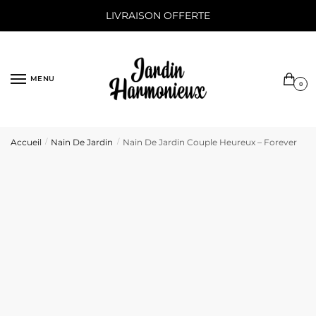
Sauter
Skip
LIVRAISON OFFERTE
à
to
la
content
navigation
MENU
0
Accueil
Nain De Jardin
Nain De Jardin Couple Heureux – Forever
/
/