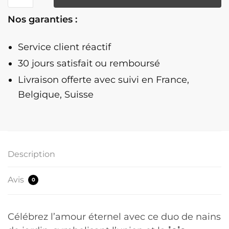
Nain
Nos garanties :
De
Jardin
Service client réactif
Couple
Heureux
30 jours satisfait ou remboursé
-
Livraison offerte
avec suivi en France,
Forever
Belgique, Suisse
Description
Avis
0
Célébrez l’amour éternel avec ce duo de nains