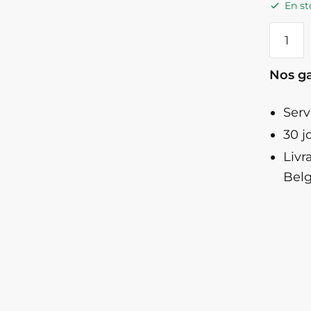
En st
quanti
de
Nain
Nos ga
De
Jardin
Serv
Insolite
30 j
-
Bernar
Livr
En
Belg
Maillot