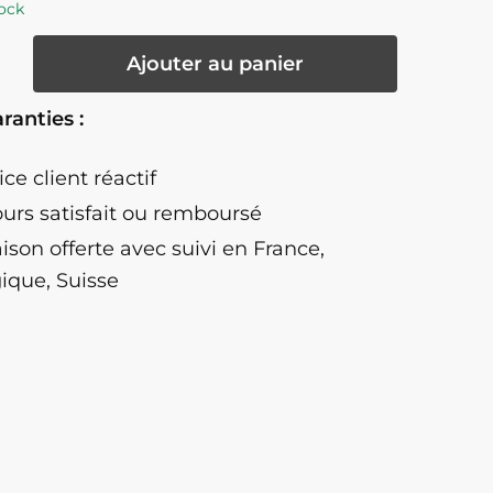
ock
té
Ajouter au panier
ranties :
ice client réactif
ours satisfait ou remboursé
d
aison offerte
avec suivi en France,
ique, Suisse