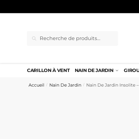
Sauter
Skip
à
to
la
content
navigation
Recherche
Recherche
pour :
CARILLON À VENT
NAIN DE JARDIN
GIRO
Accueil
Nain De Jardin
Nain De Jardin Insolite 
/
/