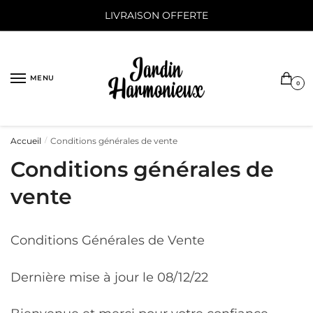
Sauter
Skip
LIVRAISON OFFERTE
à
to
la
content
navigation
MENU
0
Accueil
Conditions générales de vente
/
Conditions générales de
vente
Conditions Générales de Vente
Dernière mise à jour le 08/12/22