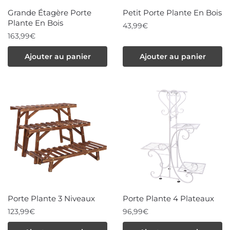
choisies
sur
Grande Étagère Porte
Petit Porte Plante En Bois
sur
la
Plante En Bois
43,99
€
la
163,99
€
page
page
du
Ajouter au panier
Ajouter au panier
du
produit
produit
Porte Plante 3 Niveaux
Porte Plante 4 Plateaux
123,99
€
96,99
€