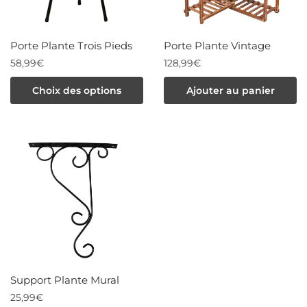
être
être
choisies
choisies
Porte Plante Trois Pieds
Porte Plante Vintage
sur
sur
58,99
€
128,99
€
la
la
Ce
Choix des options
Ajouter au panier
page
page
produit
du
du
a
produit
produit
plusieurs
variations.
Les
options
peuvent
être
choisies
Support Plante Mural
sur
25,99
€
la