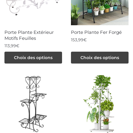
Porte Plante Extérieur
Porte Plante Fer Forgé
Motifs Feuilles
153,99
€
113,99
€
Ce
Ce
Choix des options
Choix des options
produit
produit
a
a
plusieurs
plusieurs
variations.
variations.
Les
Les
options
options
peuvent
peuvent
être
être
choisies