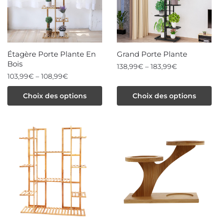
Étagère Porte Plante En
Grand Porte Plante
Bois
138,99
€
–
183,99
€
103,99
€
–
108,99
€
Ce
Ce
Choix des options
Choix des options
produit
produit
a
a
plusieurs
plusieurs
variations.
variations.
Les
Les
options
options
peuvent
peuvent
être
être
choisies