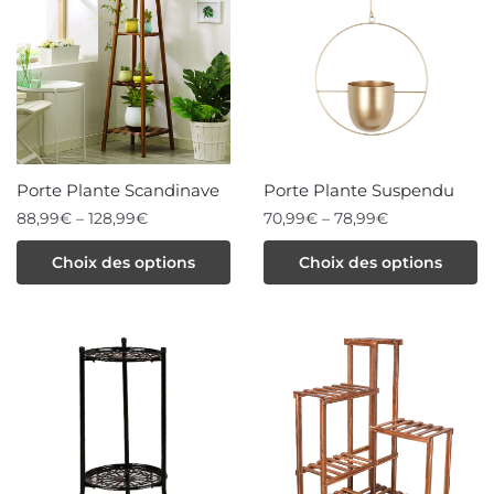
variations.
Les
options
peuvent
être
choisies
Porte Plante Scandinave
Porte Plante Suspendu
sur
88,99
€
–
128,99
€
70,99
€
–
78,99
€
la
Ce
Ce
Choix des options
Choix des options
page
produit
produit
du
a
a
produit
plusieurs
plusieurs
variations.
variations.
Les
Les
options
options
peuvent
peuvent