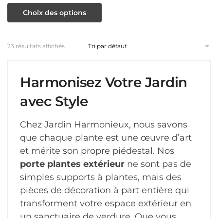
Ce
Choix des options
page
produit
du
a
produit
23 résultats affichés
plusieurs
variations.
Harmonisez Votre Jardin
Les
options
avec Style
peuvent
être
Chez Jardin Harmonieux, nous savons
choisies
que chaque plante est une œuvre d’art
et mérite son propre piédestal. Nos
sur
porte plantes extérieur
ne sont pas de
la
simples supports à plantes, mais des
page
pièces de décoration à part entière qui
du
transforment votre espace extérieur en
produit
un sanctuaire de verdure. Que vous