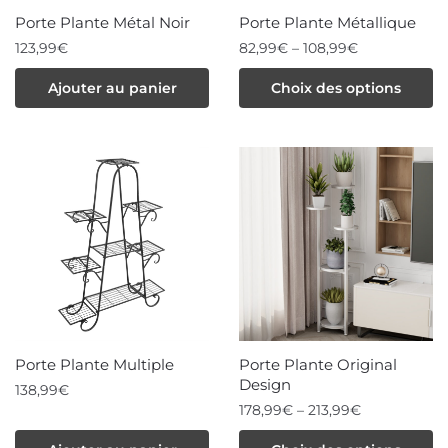
choisies
sur
Porte Plante Métal Noir
Porte Plante Métallique
sur
la
123,99
€
82,99
€
–
108,99
€
la
page
Ce
Ajouter au panier
Choix des options
page
du
produit
du
produit
a
produit
plusieurs
variations.
Les
options
peuvent
être
choisies
Porte Plante Multiple
Porte Plante Original
sur
Design
138,99
€
la
178,99
€
–
213,99
€
page
Ce