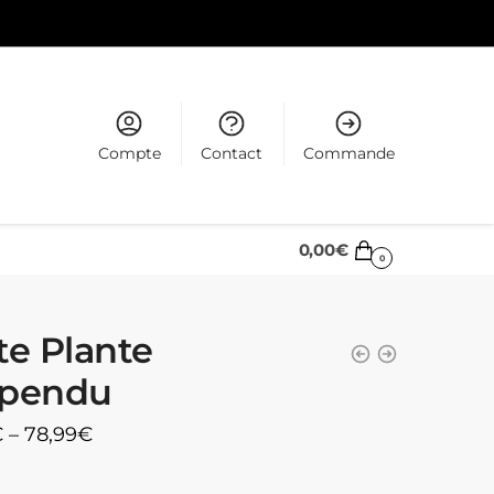
Compte
Contact
Commande
0,00
€
0
te Plante
spendu
€
–
78,99
€