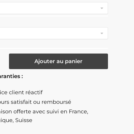
té
Ajouter au panier
ranties :
ndu
ice client réactif
ours satisfait ou remboursé
aison offerte
avec suivi en France,
ique, Suisse