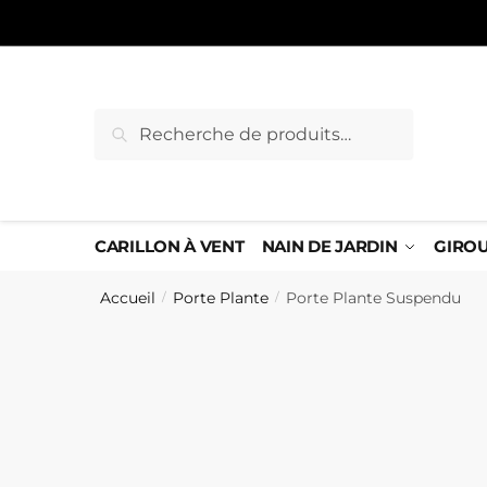
Sauter
Skip
à
to
la
content
navigation
Recherche
Recherche
pour :
CARILLON À VENT
NAIN DE JARDIN
GIRO
Accueil
Porte Plante
Porte Plante Suspendu
/
/