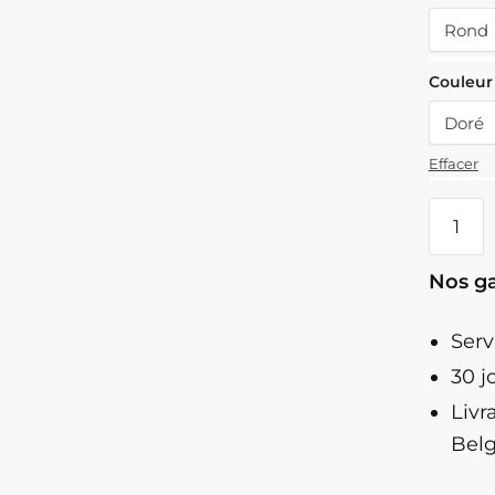
Couleur
Effacer
quanti
de
Porte
Nos ga
Plante
Suspe
Serv
30 j
Livr
Belg