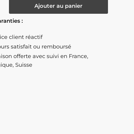
té
Ajouter au panier
ranties :
t
ice client réactif
ours satisfait ou remboursé
aison offerte
avec suivi en France,
ique, Suisse