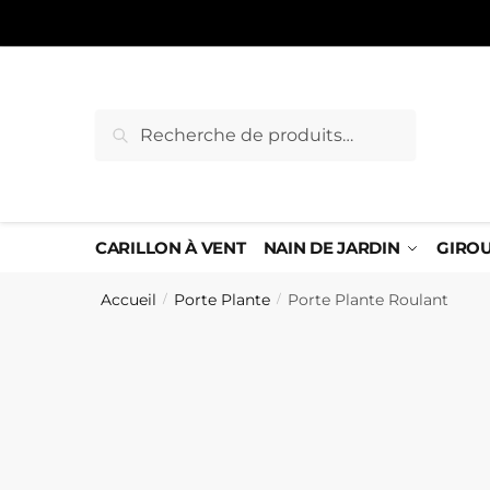
Sauter
Skip
à
to
la
content
navigation
Recherche
Recherche
pour :
CARILLON À VENT
NAIN DE JARDIN
GIRO
Accueil
Porte Plante
Porte Plante Roulant
/
/