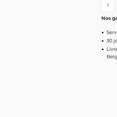
quanti
de
Porte
Nos ga
Plante
Roulan
Serv
30 j
Livr
Belg