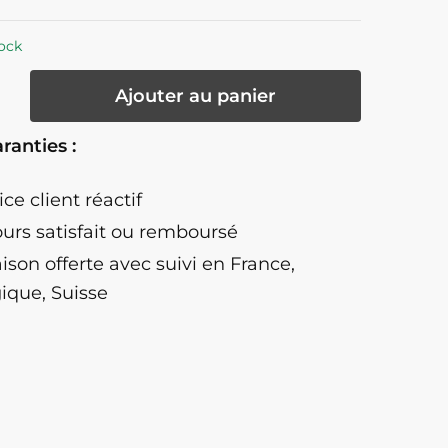
ock
té
Ajouter au panier
ranties :
ice client réactif
ours satisfait ou remboursé
aison offerte
avec suivi en France,
ique, Suisse