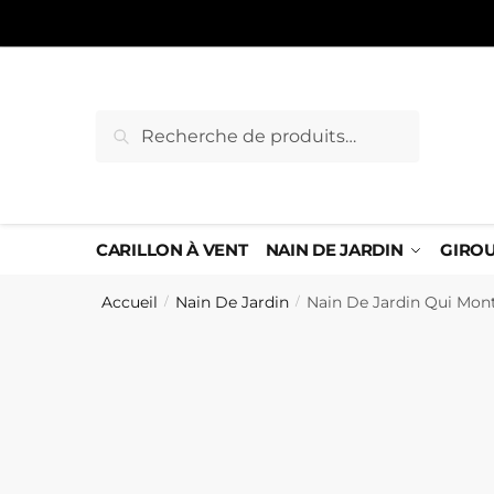
Sauter
Skip
à
to
la
content
navigation
Recherche
Recherche
pour :
CARILLON À VENT
NAIN DE JARDIN
GIRO
Accueil
Nain De Jardin
Nain De Jardin Qui Mont
/
/