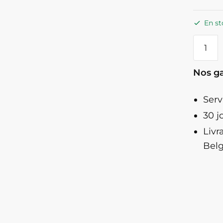
En st
quanti
de
Nain
Nos ga
De
Jardin
Serv
Qui
30 j
Montre
Ses
Livr
Fesses
Belg
-
Robert
Le
Rieur