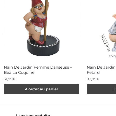
En r
Nain De Jardin Femme Danseuse –
Nain De Jardin
Béa La Coquine
Fêtard
31,99
€
93,99
€
Ajouter au panier
L
Livraison gratuite