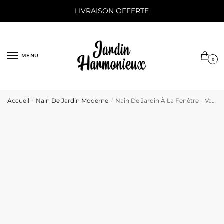
Sauter
Skip
LIVRAISON OFFERTE
à
to
la
content
navigation
MENU
0
Accueil
Nain De Jardin Moderne
Nain De Jardin À La Fenêtre – Vaillant Vincent
/
/