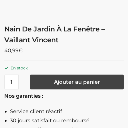
Nain De Jardin À La Fenêtre –
Vaillant Vincent
40,99
€
En stock
quantité
Ajouter au panier
de
Nain
Nos garanties :
De
Jardin
Service client réactif
À
La
30 jours satisfait ou remboursé
Fenêtre