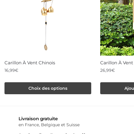
Carillon À Vent Chinois
Carillon À Ven
16,99
€
26,99
€
Ce
Choix des options
Ajou
produit
a
plusieurs
variations.
Livraison gratuite
Les
en France, Belgique et Suisse
options