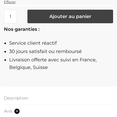
Effacer
quantité
Ajouter au panier
de
Carillon
Nos garanties :
À
Vent
Service client réactif
Pour
Enfant
30 jours satisfait ou remboursé
Livraison offerte
avec suivi en France,
Belgique, Suisse
Description
Avis
0