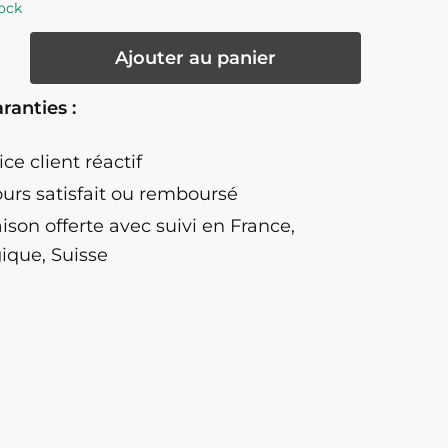
ock
té
Ajouter au panier
ne
ranties :
ieur
ice client réactif
ours satisfait ou remboursé
aison offerte
avec suivi en France,
ique, Suisse