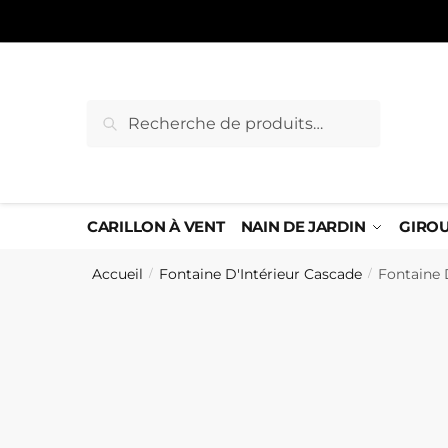
Sauter
Skip
à
to
la
content
navigation
Recherche
Recherche
pour :
CARILLON À VENT
NAIN DE JARDIN
GIRO
Accueil
Fontaine D'Intérieur Cascade
Fontaine 
/
/