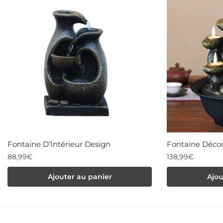
Fontaine D’Intérieur Design
Fontaine Décor
88,99
€
138,99
€
Ajouter au panier
Ajou