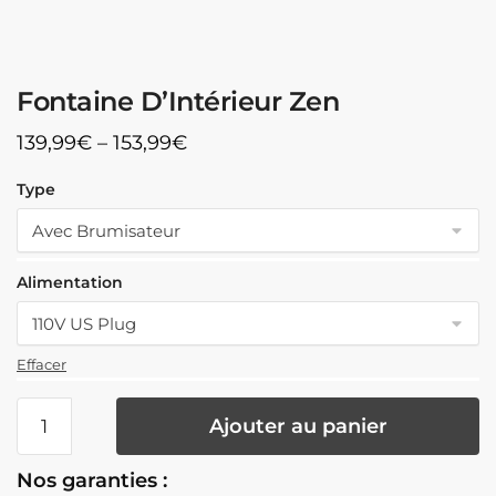
Fontaine D’Intérieur Zen
139,99
€
–
153,99
€
Type
Alimentation
Effacer
quantité
Ajouter au panier
de
Fontaine
Nos garanties :
D'Intérieur