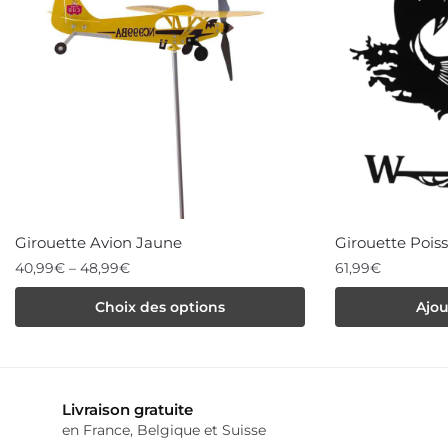
Girouette Avion Jaune
Girouette Pois
40,99
€
–
48,99
€
61,99
€
Ce
Choix des options
Ajou
produit
a
plusieurs
Livraison gratuite
variations.
en France, Belgique et Suisse