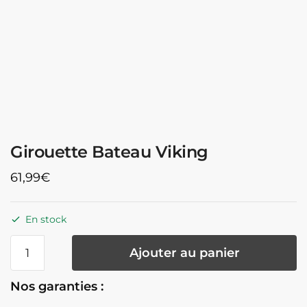
Girouette Bateau Viking
61,99
€
En stock
quantité
Ajouter au panier
de
Girouette
Nos garanties :
Bateau